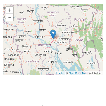
+
−
Leaflet
| ©
OpenStreetMap
contributors