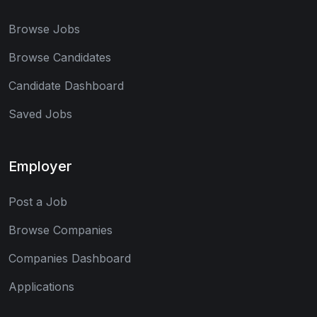
Browse Jobs
Browse Candidates
Candidate Dashboard
Saved Jobs
Employer
Post a Job
Browse Companies
Companies Dashboard
Applications