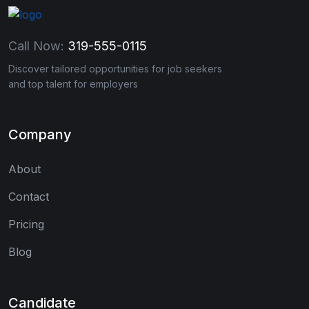
Call Now:
319-555-0115
Discover tailored opportunities for job seekers
and top talent for employers
Company
About
Contact
Pricing
Blog
Candidate