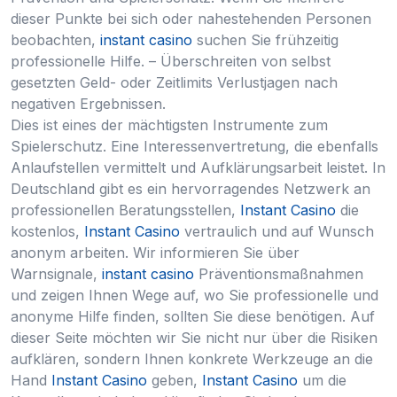
dieser Punkte bei sich oder nahestehenden Personen
beobachten,
instant casino
suchen Sie frühzeitig
professionelle Hilfe. – Überschreiten von selbst
gesetzten Geld- oder Zeitlimits Verlustjagen nach
negativen Ergebnissen.
Dies ist eines der mächtigsten Instrumente zum
Spielerschutz. Eine Interessenvertretung, die ebenfalls
Anlaufstellen vermittelt und Aufklärungsarbeit leistet. In
Deutschland gibt es ein hervorragendes Netzwerk an
professionellen Beratungsstellen,
Instant Casino
die
kostenlos,
Instant Casino
vertraulich und auf Wunsch
anonym arbeiten. Wir informieren Sie über
Warnsignale,
instant casino
Präventionsmaßnahmen
und zeigen Ihnen Wege auf, wo Sie professionelle und
anonyme Hilfe finden, sollten Sie diese benötigen. Auf
dieser Seite möchten wir Sie nicht nur über die Risiken
aufklären, sondern Ihnen konkrete Werkzeuge an die
Hand
Instant Casino
geben,
Instant Casino
um die